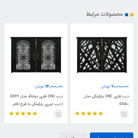
محصولات مرتبط
74,000,000
70,000,000
تومان
تومان
درب فلزی CNC پارکینگی مدل
درب CNC فلزی دولنگه مدل DS49
DS50
| درب لیزری پارکینگی با طرح فاخر