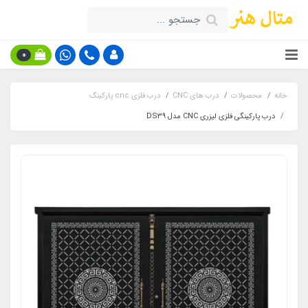
0
خانه
محصولات
درب های CNC
درب فلزی cnc پارکینگ
درب پارکینگی فلزی لیزری CNC مدل DS39