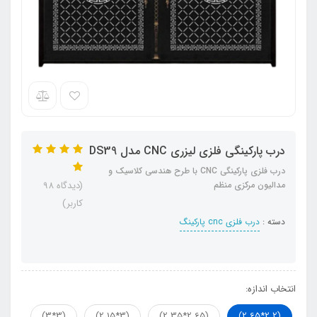
درب پارکینگی فلزی لیزری CNC مدل DS39
درب فلزی پارکینگی CNC با طرح هندسی کلاسیک و
مدالیون مرکزی منظم
(دیدگاه 98
کاربر)
دسته :
درب فلزی cnc پارکینگ
انتخاب اندازه:
(3*3)
(3*2.15)
(2.65*2.35)
(2.2*2.65)