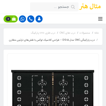
0
خانه
محصولات
درب های CNC
درب فلزی cnc پارکینگ
درب پارکینگی CNC مدل DS15 – طراحی کلاسیک لوکس با نقش‌های تزئینی متقارن