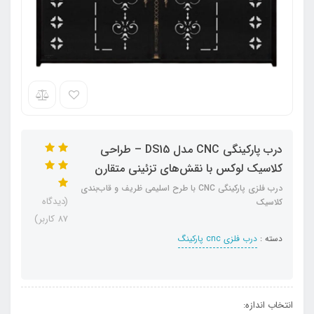
درب پارکینگی CNC مدل DS15 – طراحی
کلاسیک لوکس با نقش‌های تزئینی متقارن
درب فلزی پارکینگی CNC با طرح اسلیمی ظریف و قاب‌بندی
(دیدگاه
کلاسیک
87 کاربر)
دسته :
درب فلزی cnc پارکینگ
انتخاب اندازه: