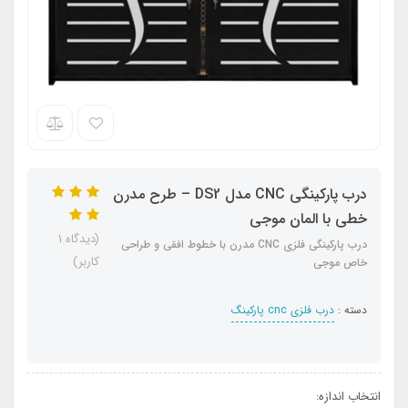
درب پارکینگی CNC مدل DS2 – طرح مدرن
خطی با المان موجی
(دیدگاه 1
درب پارکینگی فلزی CNC مدرن با خطوط افقی و طراحی
کاربر)
خاص موجی
دسته :
درب فلزی cnc پارکینگ
انتخاب اندازه: