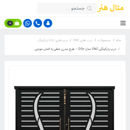
0
خانه
محصولات
درب های CNC
درب فلزی cnc پارکینگ
درب پارکینگی CNC مدل DS2 – طرح مدرن خطی با المان موجی