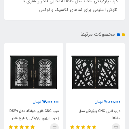
درب پارکینگی CNC مدل DS20 انتخابی فاخر و هنری با
نقوش اسلیمی برای نماهای کلاسیک و لوکس
محصولات مرتبط
74,000,000
70,000,000
تومان
تومان
درب فلزی CNC پارکینگی مدل
درب CNC فلزی دولنگه مدل DS49
DS50
| درب لیزری پارکینگی با طرح فاخر