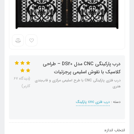
درب پارکینگی CNC مدل DS20 – طراحی
کلاسیک با نقوش اسلیمی پرجزئیات
(دیدگاه 67
درب فلزی پارکینگی CNC با طرح اسلیمی مرکزی و قاب‌بندی
کاربر)
هنری
دسته :
درب فلزی cnc پارکینگ
انتخاب اندازه: