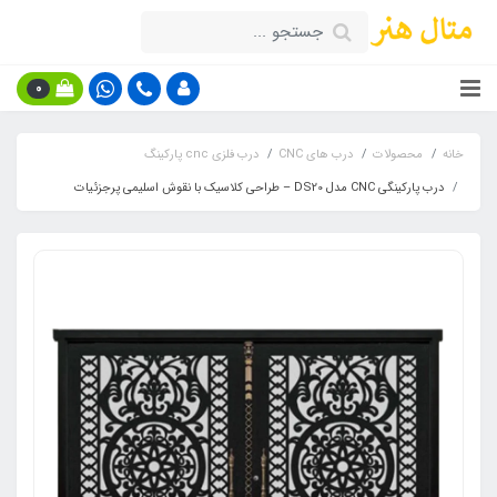
0
خانه
محصولات
درب های CNC
درب فلزی cnc پارکینگ
درب پارکینگی CNC مدل DS20 – طراحی کلاسیک با نقوش اسلیمی پرجزئیات