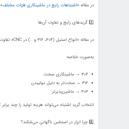
در مقاله «
اشتباهات رایج در ماشینکاری فلزات مختلف
» 
7️⃣ گریدهای رایج و تفاوت آن‌ها
در مقاله «انواع استیل (304، 316 و …) در CNC» تفاوت گریدها را توضیح دادیم.
به‌صورت خلاصه:
304 → ماشینکاری سخت
316 → سخت‌تر به دلیل مولیبدن
303 → ماشین‌پذیرتر
انتخاب گرید اشتباه می‌تواند هزینه تولید را چند برابر ک
8️⃣ چرا ابزار در استنلس ناگهانی می‌شکند؟