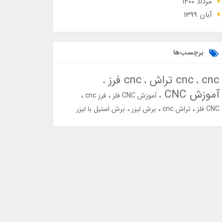
مرداد 1400
آبان 1399
برچسب‌ها
cnc
cnc تراش
cnc فرز
آموزش CNC
آموزش CNC فلز
فرز cnc
CNC فلز
تراش cnc
برش لیزر
برش استیل با لیزر