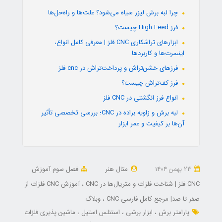
چرا لبه برش لیزر سیاه می‌شود؟ علت‌ها و راه‌حل‌ها
فرز High Feed چیست؟
ابزارهای تراشکاری CNC فلز | معرفی کامل انواع،
اینسرت‌ها و کاربردها
فرزهای خشن‌تراش و پرداخت‌تراش در cnc فلز
فرز کف‌تراش چیست؟
انواع فرز انگشتی در CNC فلز
لبه برش و زاویه براده در CNC؛ بررسی تخصصی تأثیر
آن‌ها بر کیفیت و عمر ابزار
23 بهمن 1404
متال هنر
فصل سوم آموزش
CNC فلز | شناخت فلزات و متریال‌ها در CNC
آموزش CNC فلزات از
صفر تا صد| مرجع کامل فارسی CNC
وبلاگ
پارامتر برش
ابزار برشی
استنلس استیل
ماشین پذیری فلزات