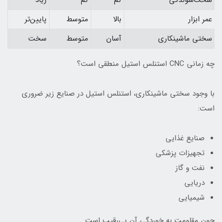
سخت‌شوندگی
کم
کم
زیاد
عمر ابزار
بالا
متوسط
پایین‌تر
سختی ماشینکاری
آسان
متوسط
سخت
چه زمانی CNC استنلس استیل منطقی است؟
با وجود سختی ماشینکاری، استنلس استیل در صنایع زیر ضروری
است:
صنایع غذایی
تجهیزات پزشکی
نفت و گاز
دریایی
شیمیایی
چون مقاومت به خوردگی آن بی‌رقیب است.