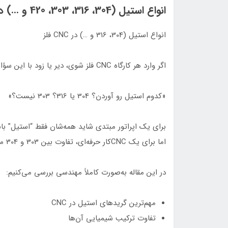
انواع استیل (304، 316، 303، 420 و …) در CNC فلز + راهنمای کامل ماشینکاری هرکدام
انواع استیل (304، 316 و …) در CNC فلز
اگر وارد هر کارگاه CNC فلز شوی، دیر یا زود با این سؤال مواجه می‌شوی:
«کدوم استیل رو آوردن؟ 304 یا 316؟ 303 نیست؟»
برای یک اپراتور مبتدی شاید همه‌شان فقط “استیل” باش
اما برای یک CNCکار حرفه‌ای، تفاوت بین 303 و 304 می‌تواند تفاوت بین سود و ضرر پروژه باشد.
در این مقاله به‌صورت کاملاً مهندسی بررسی می‌کنیم:
مهم‌ترین گریدهای استیل در CNC
تفاوت ترکیب شیمیایی آن‌ها