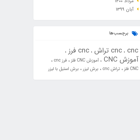
مرداد 1400
آبان 1399
برچسب‌ها
cnc
cnc تراش
cnc فرز
آموزش CNC
آموزش CNC فلز
فرز cnc
CNC فلز
تراش cnc
برش لیزر
برش استیل با لیزر