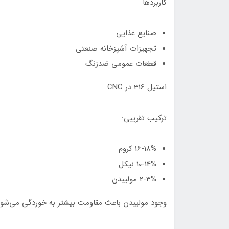
کاربردها
صنایع غذایی
تجهیزات آشپزخانه صنعتی
قطعات عمومی ضدزنگ
استیل 316 در CNC
ترکیب تقریبی:
16-18% کروم
10-14% نیکل
2-3% مولیبدن
وجود مولیبدن باعث مقاومت بیشتر به خوردگی می‌شود