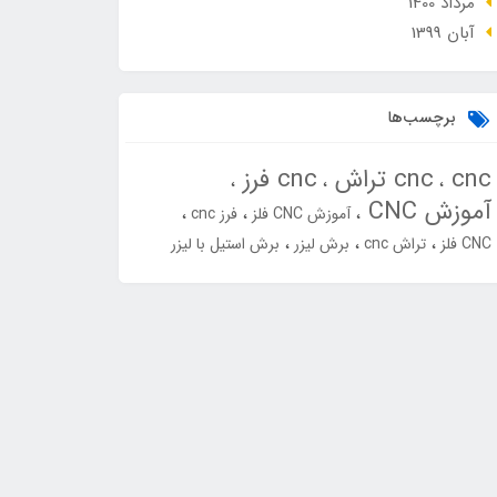
مرداد 1400
آبان 1399
برچسب‌ها
cnc
cnc تراش
cnc فرز
آموزش CNC
آموزش CNC فلز
فرز cnc
CNC فلز
تراش cnc
برش لیزر
برش استیل با لیزر