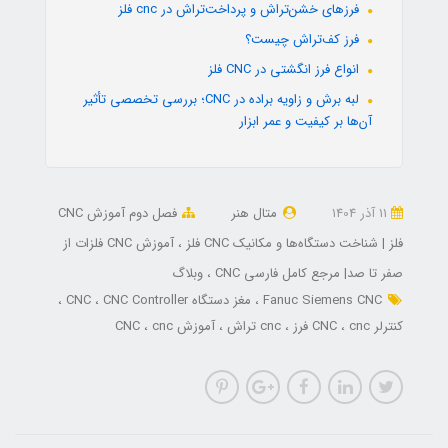
فرزهای خشن‌تراش و پرداخت‌تراش در cnc فلز
فرز کف‌تراش چیست؟
انواع فرز انگشتی در CNC فلز
لبه برش و زاویه براده در CNC؛ بررسی تخصصی تأثیر
آن‌ها بر کیفیت و عمر ابزار
11 آذر 1404
متال هنر
فصل دوم آموزش CNC
فلز | شناخت دستگاه‌ها و مکانیک CNC فلز
آموزش CNC فلزات از
صفر تا صد| مرجع کامل فارسی CNC
وبلاگ
Fanuc Siemens CNC
مغز دستگاه CNC
CNC Controller
کنترلر CNC
cnc فرز
cnc تراش
آموزش CNC
cnc