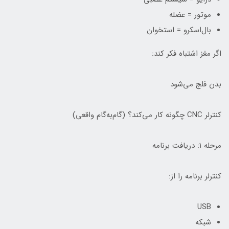
موتور = عضله
بال‌اسکرو = استخوان
اگر مغز اشتباه فکر کند:
بدن فلج می‌شود
کنترلر CNC چگونه کار می‌کند؟ (گام‌به‌گام واقعی)
مرحله ۱: دریافت برنامه
کنترلر برنامه را از:
USB
شبکه