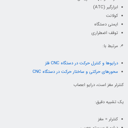
ابزارگیر (ATC)
کولانت
ایمنی دستگاه
توقف اضطراری
📌 مرتبط با:
درایوها و کنترل حرکت در دستگاه CNC فلز
محورهای حرکتی و ساختار حرکت در دستگاه CNC
کنترلر مغز است، درایو اعصاب
یک تشبیه دقیق:
کنترلر = مغز
درایو = سیستم عصبی