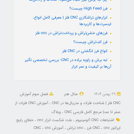
فرز High Feed چیست؟
ابزارهای تراشکاری CNC فلز | معرفی کامل انواع،
اینسرت‌ها و کاربردها
فرزهای خشن‌تراش و پرداخت‌تراش در cnc فلز
فرز کف‌تراش چیست؟
انواع فرز انگشتی در CNC فلز
لبه برش و زاویه براده در CNC؛ بررسی تخصصی تأثیر
آن‌ها بر کیفیت و عمر ابزار
29 بهمن 1404
متال هنر
فصل سوم آموزش
CNC فلز | شناخت فلزات و متریال‌ها در CNC
آموزش CNC فلزات از
صفر تا صد| مرجع کامل فارسی CNC
وبلاگ
اشتباهات CNC آلومینیوم
علت شکست ابزار cnc
خطای رایج
اپراتور CNC
cnc فرز
cnc تراش
آموزش CNC
cnc