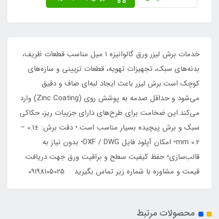
خدمات برش لیزر ورق گالوانیزه 1 میل مناسب قطعات ظریف،
بدنه‌های سبک، تجهیزات تهویه، قطعات تزیینی و سازه‌های
کوچک است.برش لیزر باعث ایجاد لبه‌ای صاف و دقیق
می‌شود و حداقل صدمه به پوشش روی (Zinc Coating) وارد
می‌کند.این ضخامت برای طرح‌های دارای جزییات ریز، حکاکی
سبک و برش پیچیده بسیار مناسب است.• دقت برش: ±0.1 –
0.2 mm• امکان آپلود فایل DXF / DWG• بدون نیاز به
قالب‌سازی• حفظ کیفیت سطح و براقیت ورق جهت دریافت
قیمت و مشاوره با شماره زیر تماس بگیرید 09198105025
محصولات مرتبط