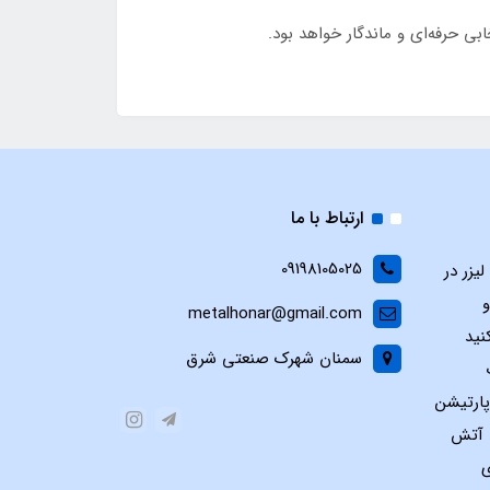
ارتباط با ما
09198105025
یزر در
و
metalhonar@gmail.com
نید
سمنان شهرک صنعتی شرق
پارتیشن
س آتش
ی