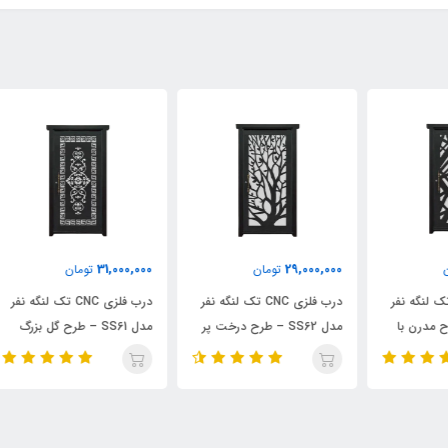
000
31,000,000
29,000,000
تومان
تومان
ر
درب فلزی CNC تک لنگه نفر
درب فلزی CNC تک لنگه نفر
مدل SS62 – طرح درخت پر
مدل SS61 – طرح گل بزرگ
شاخه و برگ
عمودی
قاب