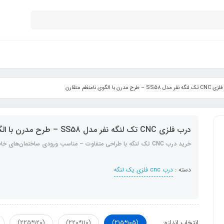
SS58 – طرح مدرن با الگوی نامنظم متقارن
درب فلزی CNC تک لنگه نفر مدل SS58 – طرح مدرن با الگوی نامنظم متقارن
خرید درب CNC تک لنگه با طراحی متفاوت – مناسب ورودی ساختمان‌های خاص
دسته :
درب cnc فلزی یک لنگه
انتخاب اندازه:
(105*215)
(110*220)
(120*225)