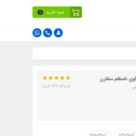
سبد خرید
0
(دیدگاه 132 کاربر)
(120*250)
(110*240)