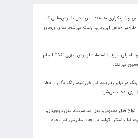
نبال دربی خاص و غیرتکراری هستند. این مدل با برش‌هایی که
ند. طراحی خاص این درب باعث می‌شود نمای ورودی
بدنه درب SS58 از ورق آهن با ضخامت 3 یا 4 میل ساخته می‌شود که استحکام بالایی در برابر ضربه، فشار و استفاده روزمره دارد. اجرای طرح با استفاده از برش لیزری CNC انجام
مین می‌کند.
نگ در برابر رطوبت، نور خورشید، زنگ‌زدگی و خط
شتری انجام می‌شود.
توان انواع قفل معمولی، قفل ضدسرقت، قفل دیجیتال،
نیاز، امکان تولید در ابعاد سفارشی نیز وجود