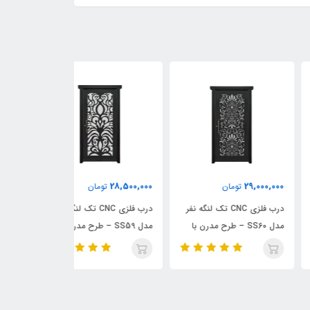
29,000,000
28,500,000
29,000,
تومان
تومان
توما
درب فلزی CNC تک لنگه نفر
درب فلزی CNC تک لنگه نفر
در
مدل SS60 – طرح مدرن با
مدل SS59 – طرح مدرن
مدل SS57 – طرح ترکیبی
‌بندی هندسی
نامنظم