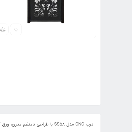
درب CNC مدل SS58 با طراحی نامنظم مدرن، ورق آهن مقاوم و رنگ کوره‌ای الکترواستاتیک، انتخابی خاص برای ورودی ساختمان‌های متفاوت