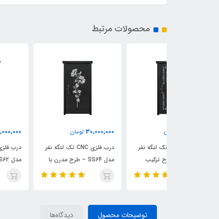
محصولات مرتبط
29,000,000
30,000,000
مان
تومان
تومان
درب فلزی CNC تک لنگه نفر
درب فلزی CNC تک لنگه نفر
درب فلزی CNC تک لنگه نف
SS65 – طرح ترکیب
مدل SS64 – طرح مدرن با
مدل SS62 – طرح درخت پ
الگوی گل زیبا
شاخه و برگ
توضیحات محصول
دیدگاه‌ها