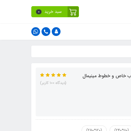
سبد خرید
0
(دیدگاه 100 کاربر)
(120*250)
(110*240)