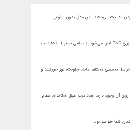
مدرن بودن اهمیت می‌دهند. این مدل بدون شلوغی
ساخت درب SS63 با استفاده از ورق آهن 3 یا 4 میل انجام می‌شود که استحکام و دوام بالایی را فراهم می‌کند. طرح با برش لیزری CNC اجرا می‌شود تا تمامی خطوط با دقت بالا
 شرایط محیطی مختلف مانند رطوبت، نور خورشید و
ف روی آن وجود دارد. ابعاد درب طبق استاندارد نظام