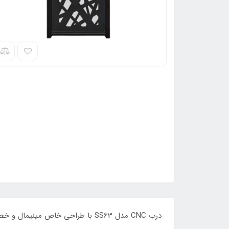
درب CNC مدل SS63 با طراحی خاص مینیمال و خطوط ساده، ساخته شده از ورق آهن مقاوم و رنگ کوره‌ای، مناسب ورودی ساختمان‌های مدرن