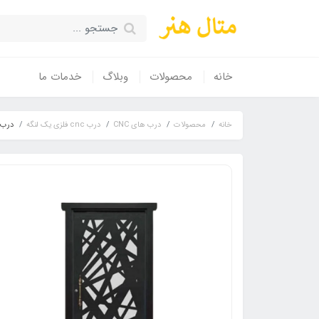
خانه
محصولات
وبلاگ
خدمات ما
خانه
محصولات
درب های CNC
درب cnc فلزی یک لنگه
درب فلزی CNC تک لنگه نفر مدل 3