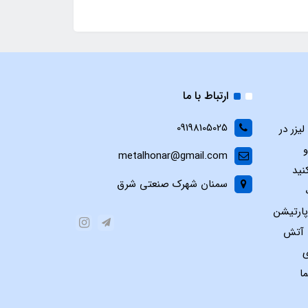
ارتباط با ما
09198105025
یزر در
و
metalhonar@gmail.com
نید
سمنان شهرک صنعتی شرق
پارتیشن
س آتش
ی
ا