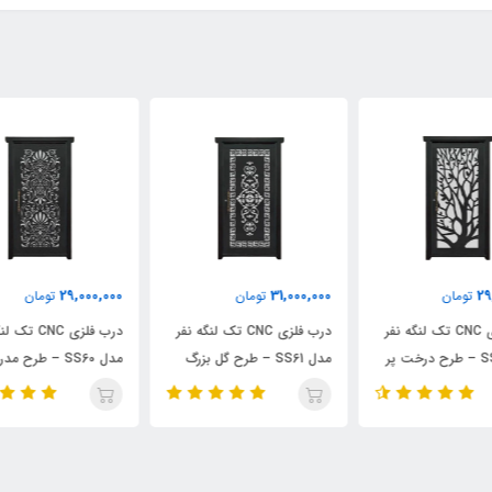
000
29,000,000
31,000,000
تومان
تومان
ر
درب فلزی CNC تک لنگه نفر
درب فلزی CNC تک لنگه نفر
ر
مدل SS61 – طرح گل بزرگ
مدل SS60 – طرح مدرن با
عمودی
قاب‌بندی هندسی
نام