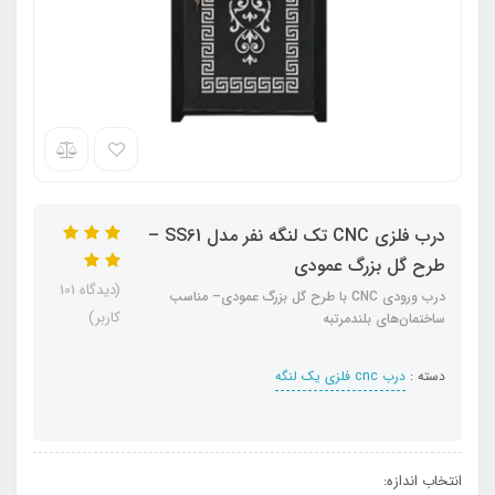
درب فلزی CNC تک لنگه نفر مدل SS61 –
طرح گل بزرگ عمودی
(دیدگاه 101
درب ورودی CNC با طرح گل بزرگ عمودی– مناسب
کاربر)
ساختمان‌های بلندمرتبه
دسته :
درب cnc فلزی یک لنگه
انتخاب اندازه: