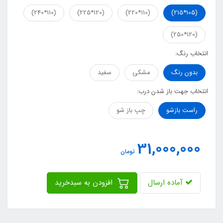
(110*240)
(120*225)
(110*220)
(105*215)
(120*250)
انتخاب رنگ:
بدون رنگ
مشکی
سفید
انتخاب جهت باز شدن درب:
راست بازشو
چپ باز شو
31,000,000
تومان
آماده ارسال
افزودن به سبدخرید