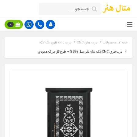
0
خانه
محصولات
درب های CNC
درب cnc فلزی یک لنگه
درب فلزی CNC تک لنگه نفر مدل SS61 – طرح گل بزرگ عمودی