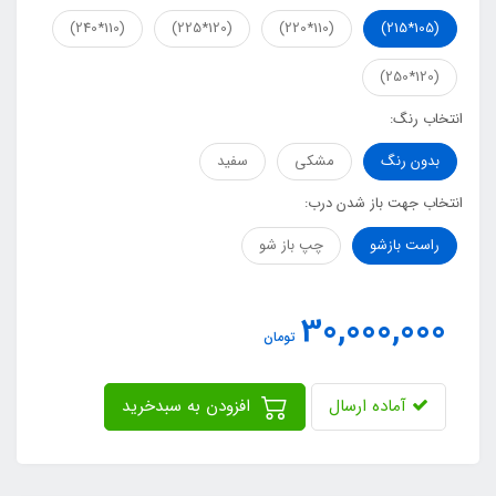
(110*240)
(120*225)
(110*220)
(105*215)
(120*250)
انتخاب رنگ:
بدون رنگ
مشکی
سفید
انتخاب جهت باز شدن درب:
راست بازشو
چپ باز شو
30,000,000
تومان
آماده ارسال
افزودن به سبدخرید