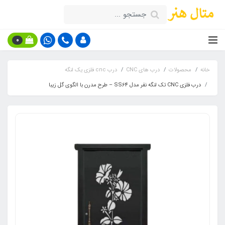
0
خانه
محصولات
درب های CNC
درب cnc فلزی یک لنگه
درب فلزی CNC تک لنگه نفر مدل SS64 – طرح مدرن با الگوی گل زیبا