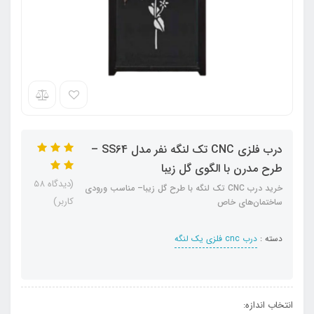
درب فلزی CNC تک لنگه نفر مدل SS64 –
طرح مدرن با الگوی گل زیبا
(دیدگاه 58
خرید درب CNC تک لنگه با طرح گل زیبا– مناسب ورودی
کاربر)
ساختمان‌های خاص
دسته :
درب cnc فلزی یک لنگه
انتخاب اندازه: