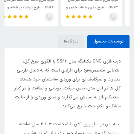
SS63 – طرح مدرن با قاب خاص و
SS62 – طرح درخت پر شاخه و
خطوط مینیمال
برگ
توضیحات محصول
دیدگاه‌ها
درب فلزی CNC تک‌لنگه مدل SS64 با الگوی طرح گل،
انتخابی منحصربه‌فرد برای افرادی است که به دنبال طرحی
متفاوت و غیرکلیشه‌ای برای ورودی ساختمان خود هستند.
گل ها در این مدل، حس حرکت، پویایی و لطافت را در کنار
استحکام فلز به نمایش می‌گذارند و نمای ورودی را از حالت
خشک و یکنواخت خارج می‌کنند.
بدنه این درب از ورق آهن با ضخامت 3 یا 4 میل ساخته
می‌شود که مقاومت بسیار خوبی در برابر ضربه، فشار و