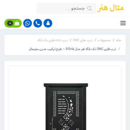
0
خانه
محصولات
درب های CNC
درب cnc فلزی یک لنگه
درب فلزی CNC تک لنگه نفر مدل SS65 – طرح ترکیب مدرن مینیمال