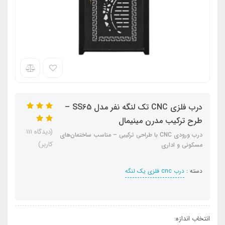
درب فلزی CNC تک لنگه نفر مدل SS65 –
طرح ترکیب مدرن مینیمال
(دیدگاه 111
درب ورودی CNC با طراحی ترکیبی – مناسب ساختمان‌های
کاربر)
مسکونی و اداری
دسته :
درب cnc فلزی یک لنگه
انتخاب اندازه: