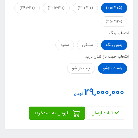
(110*240)
(120*225)
(110*220)
(105*215)
(120*250)
انتخاب رنگ:
بدون رنگ
مشکی
سفید
انتخاب جهت باز شدن درب:
راست بازشو
چپ باز شو
29,000,000
تومان
آماده ارسال
افزودن به سبدخرید