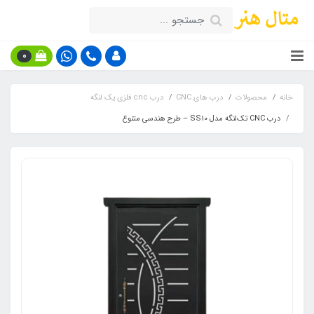
0
خانه
محصولات
درب های CNC
درب cnc فلزی یک لنگه
درب CNC تک‌لنگه مدل SS10 – طرح هندسی متنوع