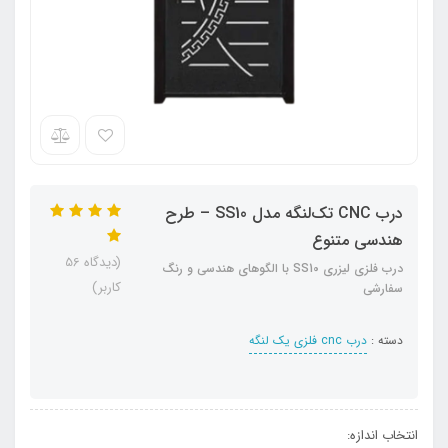
درب CNC تک‌لنگه مدل SS10 – طرح
هندسی متنوع
(دیدگاه 56
درب فلزی لیزری SS10 با الگوهای هندسی و رنگ
کاربر)
سفارشی
دسته :
درب cnc فلزی یک لنگه
انتخاب اندازه: