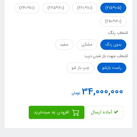
(110*240)
(120*225)
(110*220)
(105*215)
(120*250)
انتخاب رنگ:
بدون رنگ
مشکی
سفید
انتخاب جهت باز شدن درب:
راست بازشو
چپ باز شو
34,000,000
تومان
آماده ارسال
افزودن به سبدخرید