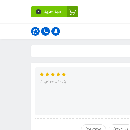
سبد خرید
0
(دیدگاه 44 کاربر)
(120*250)
(110*240)