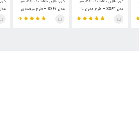
ر
درب فلزی CNC تک لنگه نفر
درب فلزی CNC تک لنگه نفر
مدل SS62 – طرح درخت پر
مدل SS61 – طرح گل بزرگ
شاخه و برگ
عمودی
قاب