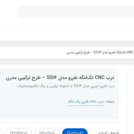
ی مدرن
درب CNC تک‌لنگه نفررو مدل SS14 – طرح ترکیبی مدرن
درب فلزی لیزری مدل SS14 با خطوط ترکیبی و رنگ الکترواستاتیک
دسته :
درب cnc فلزی یک لنگه
انتخاب اندازه:
(105*215)
(110*220)
(120*225)