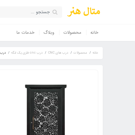
خانه
محصولات
وبلاگ
خدمات ما
خانه
محصولات
درب های CNC
درب cnc فلزی یک لنگه
درب CNC تک‌لنگه نفررو مدل SS14 – طرح ترکیب