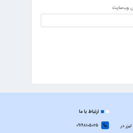
 وب‌سایت
ارتباط با ما
09198105025
یزر در