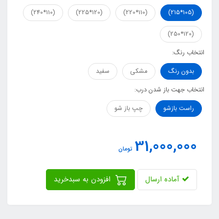
(110*240)
(120*225)
(110*220)
(105*215)
(120*250)
انتخاب رنگ:
بدون رنگ
مشکی
سفید
انتخاب جهت باز شدن درب:
راست بازشو
چپ باز شو
31,000,000
تومان
آماده ارسال
افزودن به سبدخرید