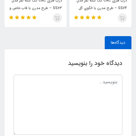
درب فلزی CNC تک لنگه نفر مدل
درب فلزی CNC تک لنگه نفر مدل
SS64 – طرح مدرن با الگوی گل
SS63 – طرح مدرن با قاب خاص و
زیبا
خطوط مینیمال
دیدگاه‌ها
دیدگاه خود را بنویسید