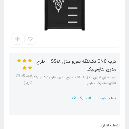
درب CNC تک‌لنگه نفررو مدل SS18 – طرح
مدرن هارمونیک
(دیدگاه 69
درب فلزی لیزری مدل SS18 با طرح مدرن هارمونیک و رنگ
کاربر)
الکترواستاتیک مقاوم
دسته :
درب cnc فلزی یک لنگه
انتخاب اندازه: