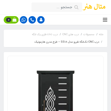
0
خانه
محصولات
درب های CNC
درب cnc فلزی یک لنگه
درب CNC تک‌لنگه نفررو مدل SS18 – طرح مدرن هارمونیک