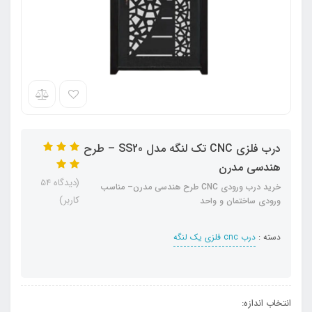
درب فلزی CNC تک لنگه مدل SS20 – طرح
هندسی مدرن
(دیدگاه 54
خرید درب ورودی CNC طرح هندسی مدرن– مناسب
کاربر)
ورودی ساختمان و واحد
دسته :
درب cnc فلزی یک لنگه
انتخاب اندازه: