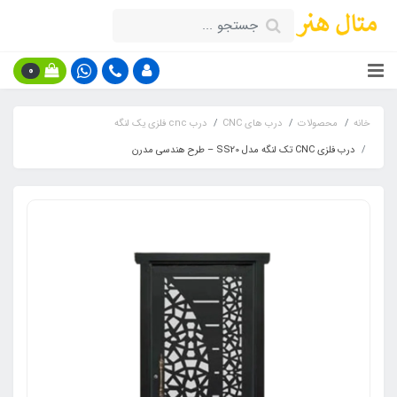
0
خانه
محصولات
درب های CNC
درب cnc فلزی یک لنگه
درب فلزی CNC تک لنگه مدل SS20 – طرح هندسی مدرن