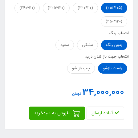
(110*240)
(120*225)
(110*220)
(105*215)
(120*250)
انتخاب رنگ:
بدون رنگ
مشکی
سفید
انتخاب جهت باز شدن درب:
راست بازشو
چپ باز شو
34,000,000
تومان
آماده ارسال
افزودن به سبدخرید