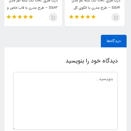
درب فلزی CNC تک لنگه نفر مدل
درب فلزی CNC تک لنگه نفر مدل
SS64 – طرح مدرن با الگوی گل
SS63 – طرح مدرن با قاب خاص و
زیبا
خطوط مینیمال
دیدگاه‌ها
دیدگاه خود را بنویسید