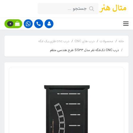
0
خانه
محصولات
درب های CNC
درب cnc فلزی یک لنگه
درب CNC تک‌لنگه نفر مدل SS33 طرح هندسی منظم