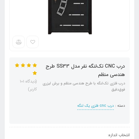
درب CNC تک‌لنگه نفر مدل SS33 طرح
هندسی منظم
(دیدگاه 101
درب فلزی تک‌لنگه با طرح هندسی منظم و برش لیزری
کاربر)
فوق‌دقیق
دسته :
درب cnc فلزی یک لنگه
انتخاب اندازه: