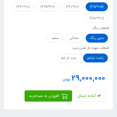
(110*240)
(120*225)
(110*220)
(105*215)
(120*250)
انتخاب رنگ:
بدون رنگ
مشکی
سفید
انتخاب جهت باز شدن درب:
راست بازشو
چپ باز شو
29,000,000
تومان
آماده ارسال
افزودن به سبدخرید