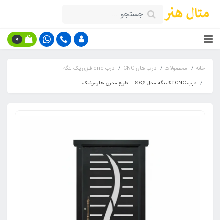
0
خانه
محصولات
درب های CNC
درب cnc فلزی یک لنگه
درب CNC تک‌لنگه مدل SS6 – طرح مدرن هارمونیک