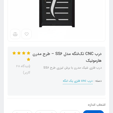
درب CNC تک‌لنگه مدل SS6 – طرح مدرن
هارمونیک
(دیدگاه 68
درب فلزی شیک مدرن با برش لیزری طرح SS6
کاربر)
دسته :
درب cnc فلزی یک لنگه
انتخاب اندازه: