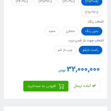
(110*240)
(120*225)
(110*220)
(105*215)
(120*250)
انتخاب رنگ:
بدون رنگ
مشکی
سفید
انتخاب جهت باز شدن درب:
راست بازشو
چپ باز شو
32,000,000
تومان
آماده ارسال
افزودن به سبدخرید