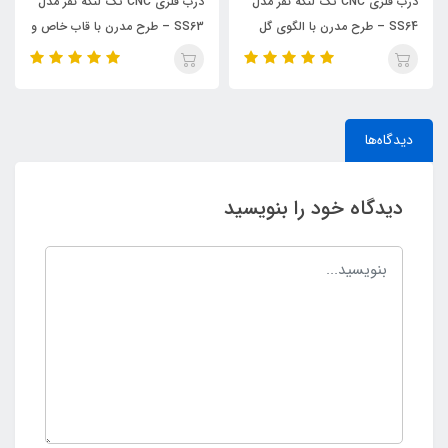
درب فلزی CNC تک لنگه نفر مدل
درب فلزی CNC تک لنگه نفر مدل
SS64 – طرح مدرن با الگوی گل
SS63 – طرح مدرن با قاب خاص و
زیبا
خطوط مینیمال
دیدگاه‌ها
دیدگاه خود را بنویسید