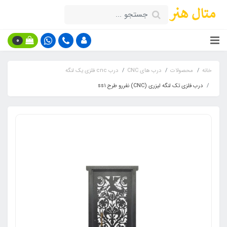
0
خانه
محصولات
درب های CNC
درب cnc فلزی یک لنگه
درب فلزی تک لنگه لیزری (CNC) نفررو طرح ss1