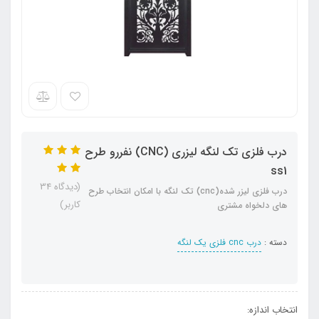
درب فلزی تک لنگه لیزری (CNC) نفررو طرح
ss1
(دیدگاه 34
درب فلزی لیزر شده(cnc) تک لنگه با امکان انتخاب طرح
کاربر)
های دلخواه مشتری
دسته :
درب cnc فلزی یک لنگه
انتخاب اندازه: