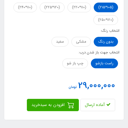
(110*240)
(120*225)
(110*220)
(105*215)
(120*250)
انتخاب رنگ:
بدون رنگ
مشکی
سفید
انتخاب جهت باز شدن درب:
راست بازشو
چپ باز شو
29,000,000
تومان
آماده ارسال
افزودن به سبدخرید