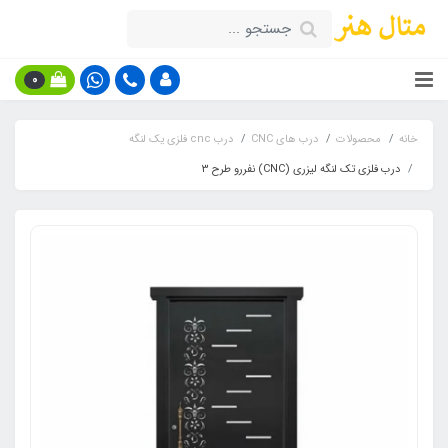
0
خانه
محصولات
درب های CNC
درب cnc فلزی یک لنگه
درب فلزی تک لنگه لیزری (CNC) نفررو طرح 3