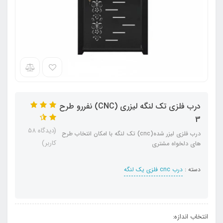
درب فلزی تک لنگه لیزری (CNC) نفررو طرح
3
(دیدگاه 58
درب فلزی لیزر شده(cnc) تک لنگه با امکان انتخاب طرح
کاربر)
های دلخواه مشتری
دسته :
درب cnc فلزی یک لنگه
انتخاب اندازه: