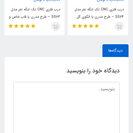
درب فلزی CNC تک لنگه نفر مدل
درب فلزی CNC تک لنگه نفر مدل
SS64 – طرح مدرن با الگوی گل
SS63 – طرح مدرن با قاب خاص و
زیبا
خطوط مینیمال
دیدگاه‌ها
دیدگاه خود را بنویسید