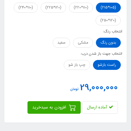
(110*240)
(120*225)
(110*220)
(105*215)
(120*250)
انتخاب رنگ:
بدون رنگ
مشکی
سفید
انتخاب جهت باز شدن درب:
راست بازشو
چپ باز شو
29,000,000
تومان
آماده ارسال
افزودن به سبدخرید