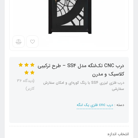
درب CNC تک‌لنگه مدل SS4 – طرح ترکیبی
کلاسیک و مدرن
(دیدگاه 36
درب فلزی لیزری SS4 با رنگ کوره‌ای و امکان سفارش
کاربر)
سفارشی
دسته :
درب cnc فلزی یک لنگه
انتخاب اندازه: