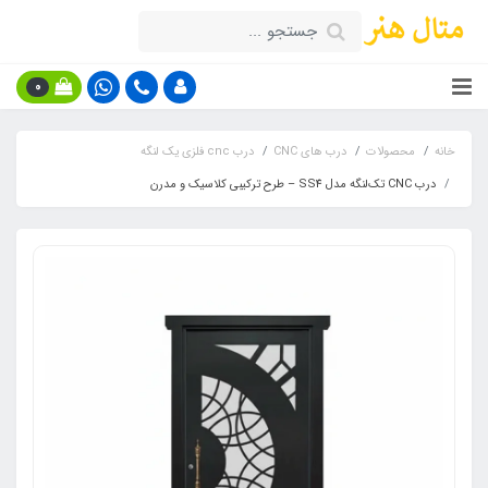
0
خانه
محصولات
درب های CNC
درب cnc فلزی یک لنگه
درب CNC تک‌لنگه مدل SS4 – طرح ترکیبی کلاسیک و مدرن