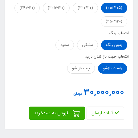
(110*240)
(120*225)
(110*220)
(105*215)
(120*250)
انتخاب رنگ:
بدون رنگ
مشکی
سفید
انتخاب جهت باز شدن درب:
راست بازشو
چپ باز شو
30,000,000
تومان
آماده ارسال
افزودن به سبدخرید