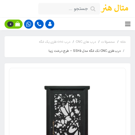
0
خانه
محصولات
درب های CNC
درب cnc فلزی یک لنگه
درب فلزی CNC تک لنگه مدل SS25 – طرح درخت زیبا