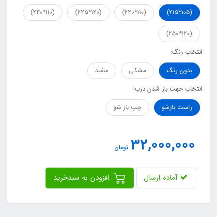
(110*240)
(120*225)
(110*220)
(105*215)
(120*250)
انتخاب رنگ:
بدون رنگ
مشکی
سفید
انتخاب جهت باز شدن درب:
راست بازشو
چپ باز شو
32,000,000
تومان
آماده ارسال
افزودن به سبدخرید