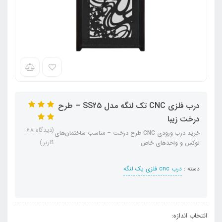
درب فلزی CNC تک لنگه مدل SS25 – طرح
درخت زیبا
(دیدگاه 68
خرید درب ورودی CNC طرح درخت – مناسب ساختمان‌های
کاربر)
لوکس و واحدهای خاص
دسته :
درب cnc فلزی یک لنگه
انتخاب اندازه: