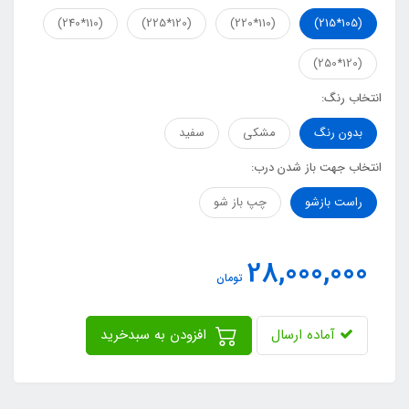
(110*240)
(120*225)
(110*220)
(105*215)
(120*250)
انتخاب رنگ:
بدون رنگ
مشکی
سفید
انتخاب جهت باز شدن درب:
راست بازشو
چپ باز شو
28,000,000
تومان
آماده ارسال
افزودن به سبدخرید