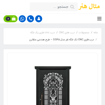
0
خانه
محصولات
درب های CNC
درب cnc فلزی یک لنگه
درب فلزی CNC تک لنگه نفر مدل SS45 – طرح هندسی متقارن