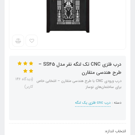
درب فلزی CNC تک لنگه نفر مدل SS45 –
طرح هندسی متقارن
(دیدگاه 146
درب ورودی CNC با طرح هندسی متقارن – انتخابی خاص
کاربر)
برای ساختمان‌های نوساز
دسته :
درب cnc فلزی یک لنگه
انتخاب اندازه: