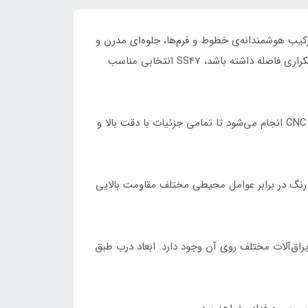
ز مدل‌های خاص و متفاوت در مجموعه درب‌های CNC است. این مدل با ترکیب هوشمندانه‌ی خطوط و فرم‌ها، جلوه‌ای مدرن و
جذاب ایجاد کرده و ورودی ساختمان را به نقطه‌ای شاخص و چشم‌گیر تبدیل می‌کند. اگر به دنبال دربی هستید که از طرح‌های تکراری فاصله داشته باشد، SS47 انتخابی مناسب
بدنه این درب از ورق آهن 3 یا 4 میل ساخته می‌شود که مقاومت مناسبی در برابر ضربه و فشار دارد. اجرای طرح با برش لیزری CNC انجام می‌شود تا تمامی جزئیات با دقت بالا و
 رنگ در برابر عوامل محیطی مختلف مقاومت بالایی
و یراق‌آلات مختلف روی آن وجود دارد. ابعاد درب طبق