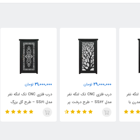
000
31,000,000
29,000,000
تومان
تومان
ر
درب فلزی CNC تک لنگه نفر
درب فلزی CNC تک لنگه نفر
مدل SS62 – طرح درخت پر
مدل SS61 – طرح گل بزرگ
شاخه و برگ
عمودی
قاب