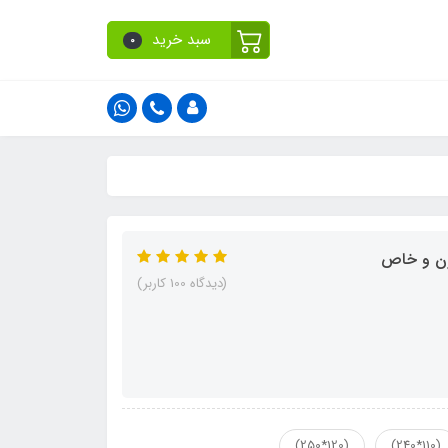
سبد خرید
0
(دیدگاه 100 کاربر)
(120*250)
(110*240)