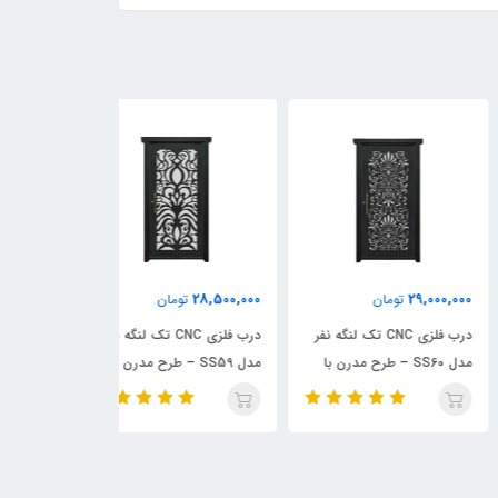
31,000,000
28,500,000
29,000,
تومان
تومان
تومان
درب فلزی CNC تک لنگه نفر
درب فلزی CNC تک لنگه نفر
در
مدل SS60 – طرح مدرن با
مدل SS59 – طرح مدرن
مدل SS58
‌بندی هندسی
نامنظم
الگوی نامنظم متق