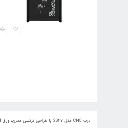
درب CNC مدل SS47 با طراحی ترکیبی مدرن، ورق آهن 3 یا 4 میل، رنگ الکترواستاتیک کوره‌ای، امکان سفارشی‌سازی کامل و مناسب ساختمان‌های نوساز