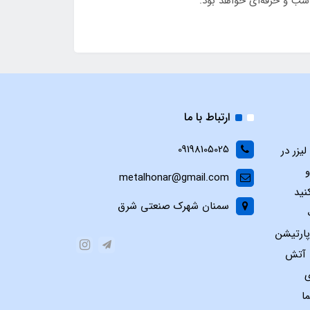
ارتباط با ما
09198105025
یزر در
و
metalhonar@gmail.com
نید
سمنان شهرک صنعتی شرق
پارتیشن
س آتش
ی
ا