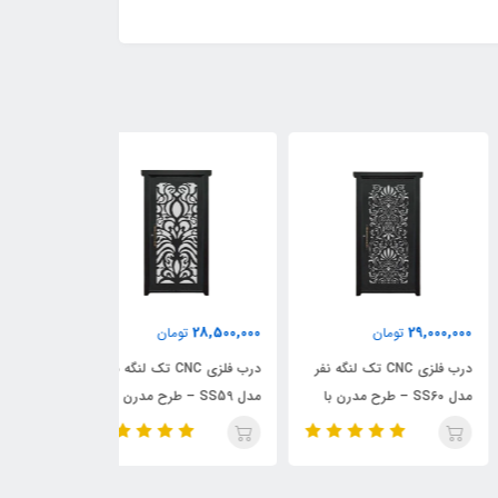
31,000,000
28,500,000
29,000,
تومان
تومان
تومان
درب فلزی CNC تک لنگه نفر
درب فلزی CNC تک لنگه نفر
در
مدل SS60 – طرح مدرن با
مدل SS59 – طرح مدرن
مدل SS58
‌بندی هندسی
نامنظم
الگوی نامنظم متق