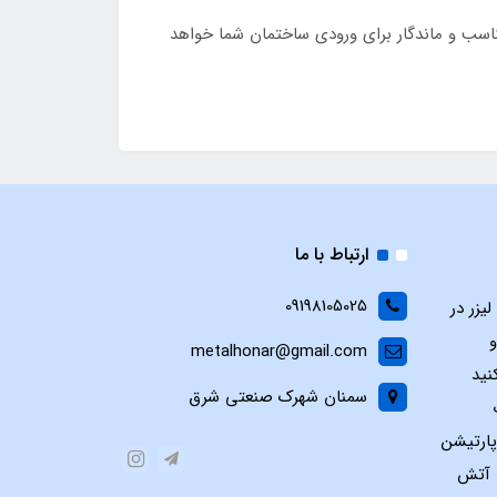
احی جسورانه، کیفیت ساخت بالا و قابلیت سفارشی‌سازی کامل هستید، مدل SS52 گزینه‌ای مناسب و ماندگار برای ورودی ساختمان شما خواهد
ارتباط با ما
09198105025
یزر در
و
metalhonar@gmail.com
نید
سمنان شهرک صنعتی شرق
پارتیشن
س آتش