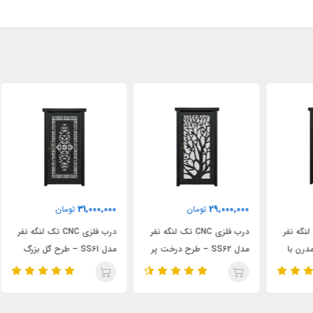
000
31,000,000
29,000,000
تومان
تومان
ر
درب فلزی CNC تک لنگه نفر
درب فلزی CNC تک لنگه نفر
مدل SS62 – طرح درخت پر
مدل SS61 – طرح گل بزرگ
شاخه و برگ
عمودی
قاب