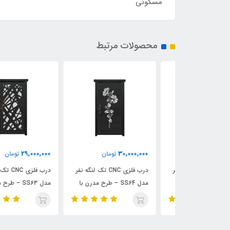
مسکونی
محصولات مرتبط
29,000,000
30,000,000
مان
تومان
تومان
درب فلزی CNC تک لنگه نفر
درب فلزی CNC تک لنگه نفر
درب فلزی CNC تک لنگه نف
SS65 – طرح ترکیب
مدل SS64 – طرح مدرن با
مدل SS63 – طرح مدرن با
الگوی گل زیبا
قاب خاص و خطوط مینیمال