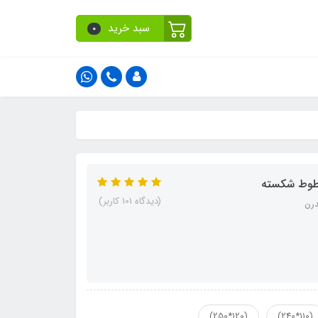
سبد خرید
0
(دیدگاه 101 کاربر)
(120*250)
(110*240)