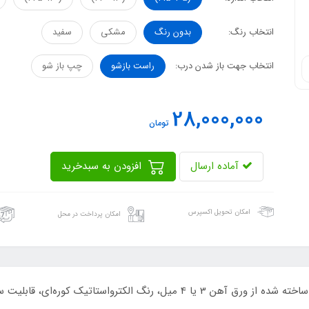
انتخاب رنگ:
بدون رنگ
مشکی
سفید
انتخاب جهت باز شدن درب:
راست بازشو
چپ باز شو
28,000,000
تومان
آماده ارسال
افزودن به سبدخرید
امکان تحویل اکسپرس
امکان پرداخت در محل
درب CNC مدل SS52 با طرح خطوط شکسته مدرن، ساخته شده از ورق آهن 3 یا 4 میل